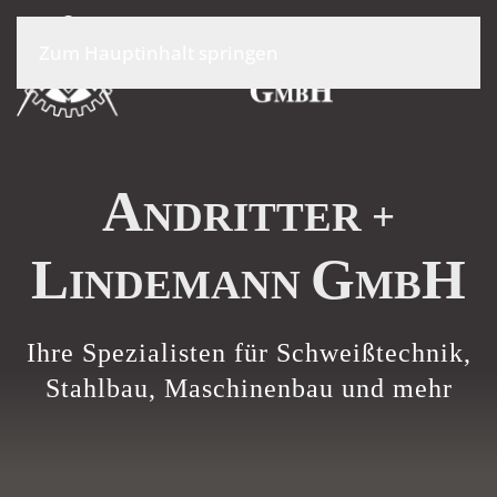
Zum Hauptinhalt springen
A
NDRITTER +
L
G
H
INDEMANN
MB
Ihre Spezialisten für Schweißtechnik,
Stahlbau, Maschinenbau und mehr